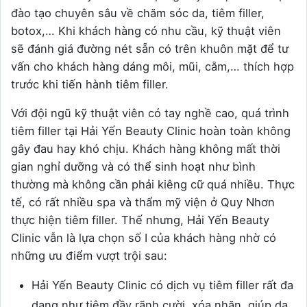
đào tạo chuyên sâu về chăm sóc da, tiêm filler,
botox,… Khi khách hàng có nhu cầu, kỹ thuật viên
sẽ đánh giá đường nét sẵn có trên khuôn mặt để tư
vấn cho khách hàng dáng môi, mũi, cằm,… thích hợp
trước khi tiến hành tiêm filler.
Với đội ngũ kỹ thuật viên có tay nghề cao, quá trình
tiêm filler tại Hải Yến Beauty Clinic hoàn toàn không
gây đau hay khó chịu. Khách hàng không mất thời
gian nghỉ dưỡng và có thể sinh hoạt như bình
thường mà không cần phải kiêng cữ quá nhiều. Thực
tế, có rất nhiều spa và thẩm mỹ viện ở Quy Nhơn
thực hiện tiêm filler. Thế nhưng, Hải Yến Beauty
Clinic vẫn là lựa chọn số I của khách hàng nhờ có
những ưu điểm vượt trội sau:
Hải Yến Beauty Clinic có dịch vụ tiêm filler rất đa
dạng như tiêm đầy rãnh cười, xóa nhăn, giúp da