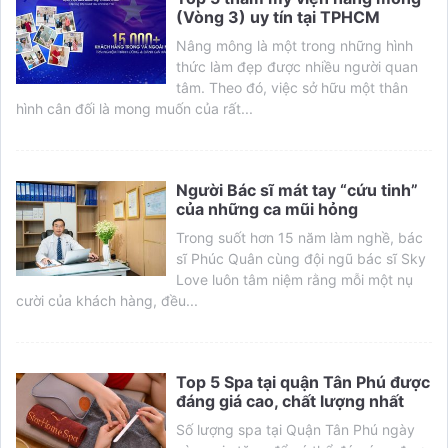
(Vòng 3) uy tín tại TPHCM
Nâng mông là một trong những hình
thức làm đẹp được nhiều người quan
tâm. Theo đó, việc sở hữu một thân
hình cân đối là mong muốn của rất...
Người Bác sĩ mát tay “cứu tinh”
của những ca mũi hỏng
Trong suốt hơn 15 năm làm nghề, bác
sĩ Phúc Quân cùng đội ngũ bác sĩ Sky
Love luôn tâm niệm rằng mỗi một nụ
cười của khách hàng, đều...
Top 5 Spa tại quận Tân Phú được
đáng giá cao, chất lượng nhất
Số lượng spa tại Quận Tân Phú ngày