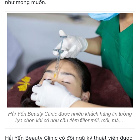
như mong muốn.
Hải Yến Beauty Clinic được nhiều khách hàng tin tưởng
lựa chọn khi có nhu cầu tiêm filler mũi, môi, má,…
Hải Yến Beauty Clinic có đội ngũ kỹ thuật viên được