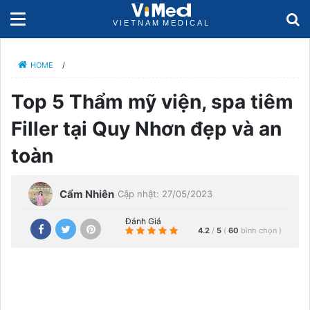
HOME
/
Top 5 Thẩm mỹ viện, spa tiêm
Filler tại Quy Nhơn đẹp và an
toàn
Cẩm Nhiên
Cập nhật: 27/05/2023
Đánh Giá
4.2
/
5
(
60
bình chọn
)