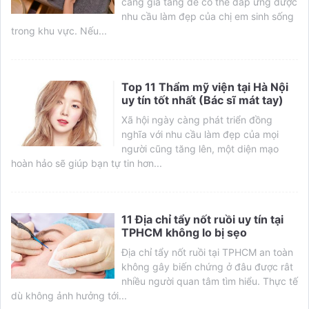
càng gia tăng để có thể đáp ứng được
nhu cầu làm đẹp của chị em sinh sống
trong khu vực. Nếu...
Top 11 Thẩm mỹ viện tại Hà Nội
uy tín tốt nhất (Bác sĩ mát tay)
Xã hội ngày càng phát triển đồng
nghĩa với nhu cầu làm đẹp của mọi
người cũng tăng lên, một diện mạo
hoàn hảo sẽ giúp bạn tự tin hơn...
11 Địa chỉ tẩy nốt ruồi uy tín tại
TPHCM không lo bị sẹo
Địa chỉ tẩy nốt ruồi tại TPHCM an toàn
không gây biến chứng ở đâu được rât
nhiều người quan tâm tìm hiểu. Thực tế
dù không ảnh hưởng tới...