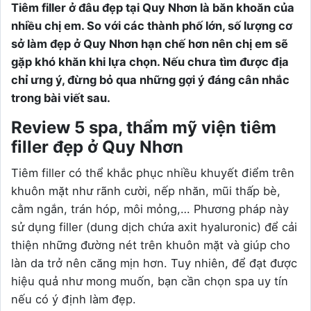
Tiêm filler ở đâu đẹp tại Quy Nhơn là băn khoăn của
nhiều chị em. So với các thành phố lớn, số lượng cơ
sở làm đẹp ở Quy Nhơn hạn chế hơn nên chị em sẽ
gặp khó khăn khi lựa chọn. Nếu chưa tìm được địa
chỉ ưng ý, đừng bỏ qua những gợi ý đáng cân nhắc
trong bài viết sau.
Review 5 spa, thẩm mỹ viện tiêm
filler đẹp ở Quy Nhơn
Tiêm filler có thể khắc phục nhiều khuyết điểm trên
khuôn mặt như rãnh cười, nếp nhăn, mũi thấp bè,
cằm ngắn, trán hóp, môi mỏng,… Phương pháp này
sử dụng filler (dung dịch chứa axit hyaluronic) để cải
thiện những đường nét trên khuôn mặt và giúp cho
làn da trở nên căng mịn hơn. Tuy nhiên, để đạt được
hiệu quả như mong muốn, bạn cần chọn spa uy tín
nếu có ý định làm đẹp.