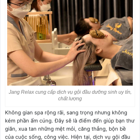
Jang Relax cung cấp dịch vụ gội đầu dưỡng sinh uy tín,
chất lượng
Không gian spa rộng rãi, sang trọng nhưng không
kém phần ấm cúng. Đây sẽ là điểm đến giúp bạn thư
giãn, xua tan những mệt mỏi, căng thẳng, bộn bề
của cuộc sống, công việc. Hiện tại, dịch vụ gội đầu