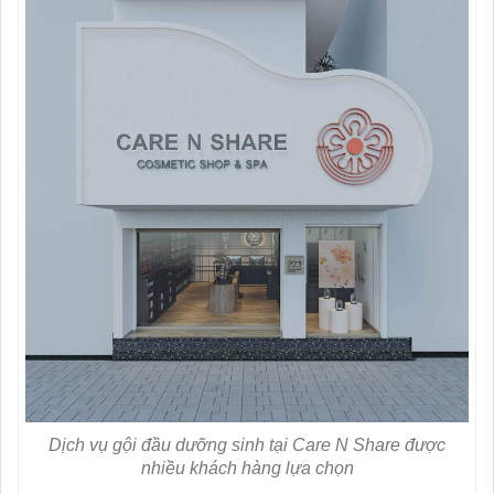
Dịch vụ gội đầu dưỡng sinh tại Care N Share được
nhiều khách hàng lựa chọn