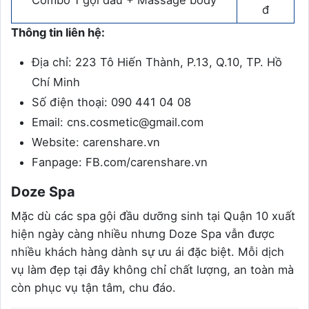
Combo 1 gội đầu + Massage body
đ
Thông tin liên hệ:
Địa chỉ: 223 Tô Hiến Thành, P.13, Q.10, TP. Hồ
Chí Minh
Số điện thoại: 090 441 04 08
Email: cns.cosmetic@gmail.com
Website: carenshare.vn
Fanpage: FB.com/carenshare.vn
Doze Spa
Mặc dù các spa gội đầu dưỡng sinh tại Quận 10 xuất
hiện ngày càng nhiều nhưng Doze Spa vẫn được
nhiều khách hàng dành sự ưu ái đặc biệt. Mỗi dịch
vụ làm đẹp tại đây không chỉ chất lượng, an toàn mà
còn phục vụ tận tâm, chu đáo.