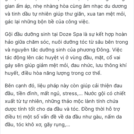
gian ấm áp, nhẹ nhàng hòa cùng âm nhạc du dương
và tinh dầu tự nhiên giúp thư giãn, xua tan mệt mỏi,
gác lại những bộn bề của công việc.
Gội đầu dưỡng sinh tại Doze Spa là sự kết hợp hoàn
hảo giữa chăm sóc, nuôi dưỡng tóc từ sâu bên trong
và nguyên tắc dưỡng sinh của phương Đông. Việc
tác động lên các huyệt vị ở vùng đầu, mặt, cổ vai
gáy sẽn giúp giảm mệt mỏi, đau nhức, lưu thông khí
huyết, điều hòa năng lượng trong cơ thể.
Bên cạnh đó, liệu pháp này còn giúp cải thiện đau
đầu, tiền đình, mất ngủ, stress,… Nước gội có chiết
xuất từ tự nhiên, những thảo mộc lành tính chứa
dược tính tốt cho da đầu và tóc. Đồng thời hỗ trợ
điều trị một số vấn đề về da đầu như gàu, nấm da
đầu, tóc khô xơ, gãy rụng,…