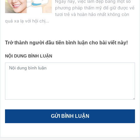
Ngày nay, việc làm đẹp bằng một số
phương pháp thẩm mỹ để giữ được vẻ
tươi trẻ và hoàn hảo nhất không còn
quá xa lạ với hội chị...
Trở thành người đầu tiên bình luận cho bài viết này!
NỘI DUNG BÌNH LUẬN