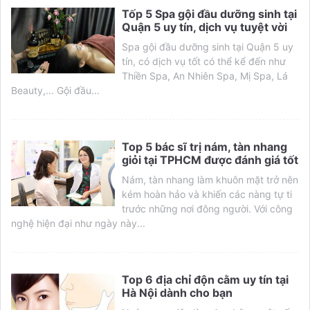
Tốp 5 Spa gội đầu dưỡng sinh tại
Quận 5 uy tín, dịch vụ tuyệt vời
Spa gội đầu dưỡng sinh tại Quận 5 uy
tín, có dịch vụ tốt có thể kể đến như
Thiền Spa, An Nhiên Spa, Mị Spa, Lá
Beauty,... Gội đầu...
Top 5 bác sĩ trị nám, tàn nhang
giỏi tại TPHCM được đánh giá tốt
Nám, tàn nhang làm khuôn mặt trở nên
kém hoàn hảo và khiến các nàng tự ti
trước những nơi đông người. Với công
nghệ hiện đại như ngày này...
Top 6 địa chỉ độn cằm uy tín tại
Hà Nội dành cho bạn