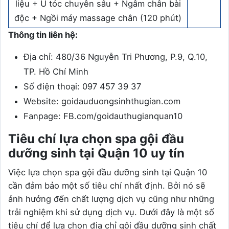
liệu + Ủ tóc chuyên sâu + Ngâm chân bài
độc + Ngồi máy massage chân (120 phút)
Thông tin liên hệ:
Địa chỉ: 480/36 Nguyễn Tri Phương, P.9, Q.10,
TP. Hồ Chí Minh
Số điện thoại: 097 457 39 37
Website: goidauduongsinhthugian.com
Fanpage: FB.com/goidauthugianquan10
Tiêu chí lựa chọn spa gội đầu
dưỡng sinh tại Quận 10 uy tín
Việc lựa chọn spa gội đầu dưỡng sinh tại Quận 10
cần đảm bảo một số tiêu chí nhất định. Bởi nó sẽ
ảnh hưởng đến chất lượng dịch vụ cũng như những
trải nghiệm khi sử dụng dịch vụ. Dưới đây là một số
tiêu chí để lựa chọn địa chỉ gội đầu dưỡng sinh chất