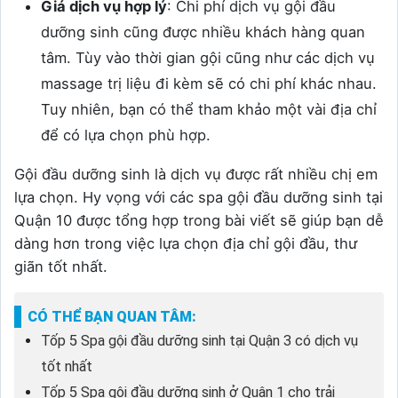
Giá dịch vụ hợp lý
: Chi phí dịch vụ gội đầu
dưỡng sinh cũng được nhiều khách hàng quan
tâm. Tùy vào thời gian gội cũng như các dịch vụ
massage trị liệu đi kèm sẽ có chi phí khác nhau.
Tuy nhiên, bạn có thể tham khảo một vài địa chỉ
để có lựa chọn phù hợp.
Gội đầu dưỡng sinh là dịch vụ được rất nhiều chị em
lựa chọn. Hy vọng với các spa gội đầu dưỡng sinh tại
Quận 10 được tổng hợp trong bài viết sẽ giúp bạn dễ
dàng hơn trong việc lựa chọn địa chỉ gội đầu, thư
giãn tốt nhất.
CÓ THỂ BẠN QUAN TÂM:
Tốp 5 Spa gội đầu dưỡng sinh tại Quận 3 có dịch vụ
tốt nhất
Tốp 5 Spa gội đầu dưỡng sinh ở Quận 1 cho trải