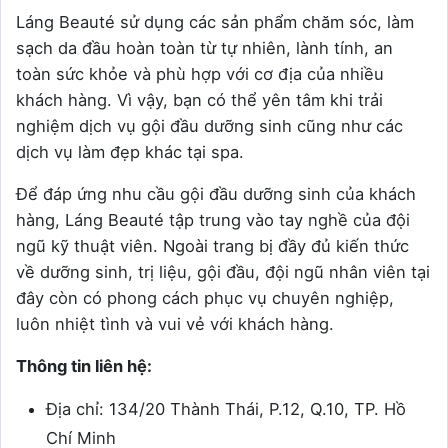
Láng Beauté sử dụng các sản phẩm chăm sóc, làm
sạch da đầu hoàn toàn từ tự nhiên, lành tính, an
toàn sức khỏe và phù hợp với cơ địa của nhiều
khách hàng. Vì vậy, bạn có thể yên tâm khi trải
nghiệm dịch vụ gội đầu dưỡng sinh cũng như các
dịch vụ làm đẹp khác tại spa.
Để đáp ứng nhu cầu gội đầu dưỡng sinh của khách
hàng, Láng Beauté tập trung vào tay nghề của đội
ngũ kỹ thuật viên. Ngoài trang bị đầy đủ kiến thức
về dưỡng sinh, trị liệu, gội đầu, đội ngũ nhân viên tại
đây còn có phong cách phục vụ chuyên nghiệp,
luôn nhiệt tình và vui vẻ với khách hàng.
Thông tin liên hệ:
Địa chỉ: 134/20 Thành Thái, P.12, Q.10, TP. Hồ
Chí Minh