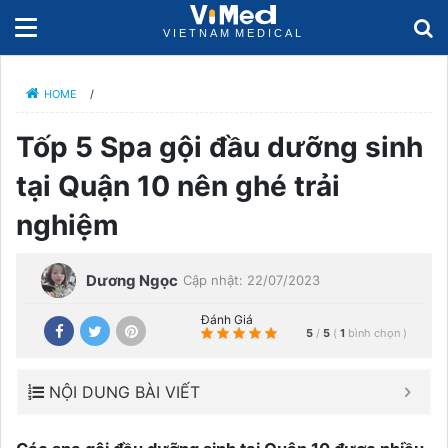
HOME
/
Tốp 5 Spa gội đầu dưỡng sinh
tại Quận 10 nên ghé trải
nghiệm
Dương Ngọc
Cập nhật: 22/07/2023
Đánh Giá
5
/
5
(
1
bình chọn
)
NỘI DUNG BÀI VIẾT