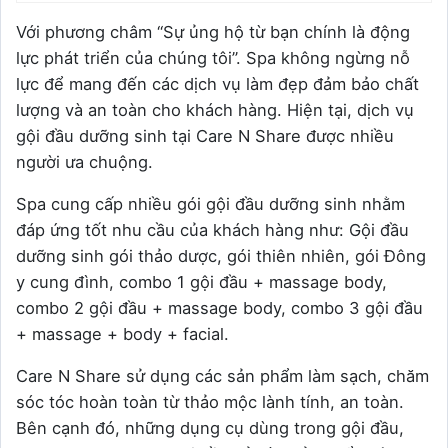
Với phương châm “Sự ủng hộ từ bạn chính là động
lực phát triển của chúng tôi”. Spa không ngừng nỗ
lực để mang đến các dịch vụ làm đẹp đảm bảo chất
lượng và an toàn cho khách hàng. Hiện tại, dịch vụ
gội đầu dưỡng sinh tại Care N Share được nhiều
người ưa chuộng.
Spa cung cấp nhiều gói gội đầu dưỡng sinh nhằm
đáp ứng tốt nhu cầu của khách hàng như: Gội đầu
dưỡng sinh gói thảo dược, gói thiên nhiên, gói Đông
y cung đình, combo 1 gội đầu + massage body,
combo 2 gội đầu + massage body, combo 3 gội đầu
+ massage + body + facial.
Care N Share sử dụng các sản phẩm làm sạch, chăm
sóc tóc hoàn toàn từ thảo mộc lành tính, an toàn.
Bên cạnh đó, những dụng cụ dùng trong gội đầu,