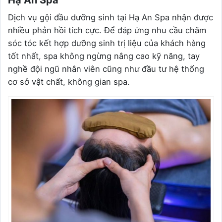
Dịch vụ gội đầu dưỡng sinh tại Hạ An Spa nhận được
nhiều phản hồi tích cực. Để đáp ứng nhu cầu chăm
sóc tóc kết hợp dưỡng sinh trị liệu của khách hàng
tốt nhất, spa không ngừng nâng cao kỹ năng, tay
nghề đội ngũ nhân viên cũng như đầu tư hệ thống
cơ sở vật chất, không gian spa.