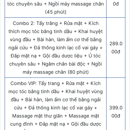
tóc chuyên sâu + Ngồi máy massage chân
0đ
(45 phút)
Combo 2: Tẩy trắng + Rửa mặt + Kích
thích mọc tóc bằng tinh dầu + Khai huyệt
vùng đầu + Bài hàn, làm ấm cơ thể bằng
289.0
ngải cứu + Đả thông kinh lạc cổ vai gáy +
00đ
Đắp mặt nạ + Gội đầu dược liệu + Ủ tóc
chuyên sâu + Ngâm chân bài độc + Ngồi
máy massage chân (80 phút)
Combo VIP: Tẩy trang + Rửa mặt + Kích
mọc tóc bằng tinh dầu + Khai huyệt vùng
đầu + Bài hàn, làm ấm cơ thể bằng ngải
cứu + Đả thông kinh lạc cổ vai gáy +
399.0
Massage mặt thư giãn + Massage mặt
00đ
cung đình + Đắp mặt nạ + Gội đầu dược