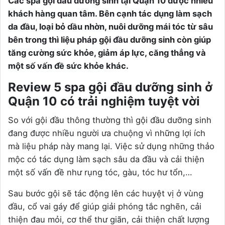
Các spa gội đầu dưỡng sinh tại Quận 10 được nhiều
khách hàng quan tâm. Bên cạnh tác dụng làm sạch
da đầu, loại bỏ dầu nhờn, nuôi dưỡng mái tóc từ sâu
bên trong thì liệu pháp gội đầu dưỡng sinh còn giúp
tăng cường sức khỏe, giảm áp lực, căng thẳng và
một số vấn đề sức khỏe khác.
Review 5 spa gội đầu dưỡng sinh ở
Quận 10 có trải nghiệm tuyệt vời
So với gội đầu thông thường thì gội đầu dưỡng sinh
đang được nhiều người ưa chuộng vì những lợi ích
mà liệu pháp này mang lại. Việc sử dụng những thảo
mộc có tác dụng làm sạch sâu da đầu và cải thiện
một số vấn đề như rụng tóc, gàu, tóc hư tổn,…
Sau bước gội sẽ tác động lên các huyệt vị ở vùng
đầu, cổ vai gáy để giúp giải phóng tắc nghẽn, cải
thiện đau mỏi, cơ thể thư giãn, cải thiện chất lượng