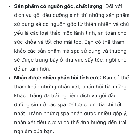
Sản phẩm có nguồn gốc, chất lượng
: Đối với
dịch vụ gội đầu dưỡng sinh thì những sản phẩm
sử dụng sẽ có nguồn gốc từ thiên nhiên và chủ
yếu là các loại thảo mộc lành tính, an toàn cho
sức khỏe và tốt cho mái tóc. Bạn có thể tham
khảo các sản phẩm mà spa sử dụng và thường
sẽ được trưng bày ở khu vực sấy tóc, ngồi chờ
để an tâm hơn.
Nhận được nhiều phản hồi tích cực
: Bạn có thể
tham khảo những nhận xét, phản hồi từ những
khách hàng đã trải nghiệm dịch vụ gội đầu
dưỡng sinh ở các spa để lựa chọn địa chỉ tốt
nhất. Tránh những spa nhận được nhiều góp ý,
nhận xét tiêu cực vì có thể ảnh hưởng đến trải
nghiệm của bạn.