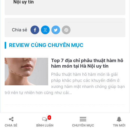
Nội uy tín
Chia sẻ
REVIEW CÙNG CHUYÊN MỤC
Top 7 địa chỉ phẫu thuật hàm hô
hàm món tại Hà Nội uy tín
Phẫu thuật hàm hô hàm món là giải
pháp khắc phục các khuyến điểm ở
xương hàm mặt nhanh chóng giúp bạn
trở nên tự nhiên hơn cũng như cải...
Top 7 địa chỉ chữa cười hở lợi uy
0
tín an toàn tại Hà Nội
CHIA SẺ
BÌNH LUẬN
CHUYÊN MỤC
TIN MỚI
Chữa cười hở lợi tại Hà Nội ở đâu tốt là