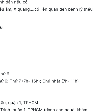
ảnh dán nếu có
êu âm, X quang,…có liên quan đến bệnh lý (nếu
Dũ
:
thứ 6
ứ 6; Thứ 7 (7h- 16h); Chủ nhật (7h- 11h)
ão, quận 1, TPHCM
rinh, quận 1, TPHCM (dành cho người khám