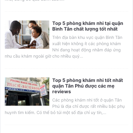
Top 5 phòng khám nhi tại quận
Bình Tân chất lượng tốt nhất
Trên địa bàn khu vực quận Bình Tân
xuất hiện không ít các phòng khám
Nhi đang hoạt động nhằm đáp ứng
nhu cầu khám ngoài giờ cho nhiều quý...
Top 5 phòng khám nhi tốt nhất
quận Tân Phú được các mẹ
reviews
Các phòng khám nhi tốt ở quận Tân
Phú là địa chỉ được rất nhiều bậc phụ
huynh tìm kiếm. Có thể bỏ túi một số địa chỉ uy tín,...