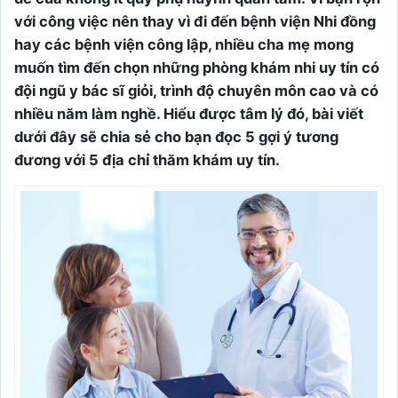
với công việc nên thay vì đi đến bệnh viện Nhi đồng
hay các bệnh viện công lập, nhiều cha mẹ mong
muốn tìm đến chọn những phòng khám nhi uy tín có
đội ngũ y bác sĩ giỏi, trình độ chuyên môn cao và có
nhiều năm làm nghề. Hiểu được tâm lý đó, bài viết
dưới đây sẽ chia sẻ cho bạn đọc 5 gợi ý tương
đương với 5 địa chỉ thăm khám uy tín.