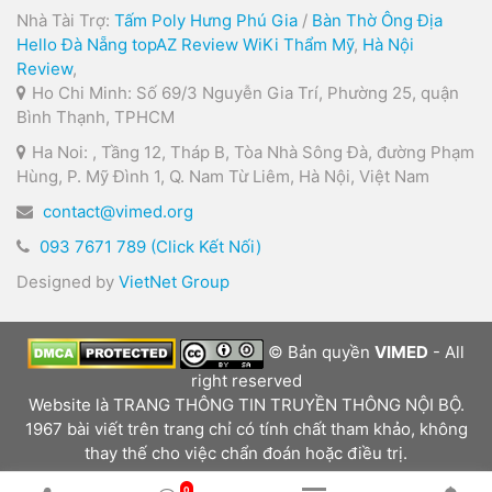
Nhà Tài Trợ:
Tấm Poly Hưng Phú Gia
/
Bàn Thờ Ông Địa
Hello Đà Nẵng
topAZ Review
WiKi Thẩm Mỹ
,
Hà Nội
Review
,
Ho Chi Minh: Số 69/3 Nguyễn Gia Trí, Phường 25, quận
Bình Thạnh, TPHCM
Ha Noi: , Tầng 12, Tháp B, Tòa Nhà Sông Đà, đường Phạm
Hùng, P. Mỹ Đình 1, Q. Nam Từ Liêm, Hà Nội, Việt Nam
contact@vimed.org
093 7671 789 (Click Kết Nối)
Designed by
VietNet Group
© Bản quyền
VIMED
- All
right reserved
Website là TRANG THÔNG TIN TRUYỀN THÔNG NỘI BỘ.
1967 bài viết trên trang chỉ có tính chất tham khảo, không
thay thế cho việc chẩn đoán hoặc điều trị.
0