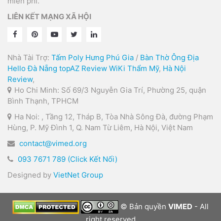
miễn phí.
LIÊN KẾT MẠNG XÃ HỘI
Nhà Tài Trợ:
Tấm Poly Hưng Phú Gia
/
Bàn Thờ Ông Địa
Hello Đà Nẵng
topAZ Review
WiKi Thẩm Mỹ
,
Hà Nội
Review
,
Ho Chi Minh: Số 69/3 Nguyễn Gia Trí, Phường 25, quận
Bình Thạnh, TPHCM
Ha Noi: , Tầng 12, Tháp B, Tòa Nhà Sông Đà, đường Phạm
Hùng, P. Mỹ Đình 1, Q. Nam Từ Liêm, Hà Nội, Việt Nam
contact@vimed.org
093 7671 789 (Click Kết Nối)
Designed by
VietNet Group
© Bản quyền
VIMED
- All
right reserved