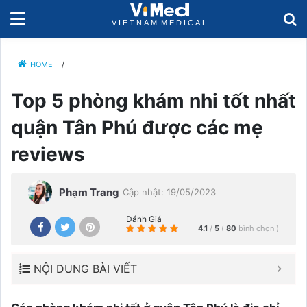
HOME
/
Top 5 phòng khám nhi tốt nhất
quận Tân Phú được các mẹ
reviews
Phạm Trang
Cập nhật: 19/05/2023
Đánh Giá
4.1
/
5
(
80
bình chọn
)
NỘI DUNG BÀI VIẾT