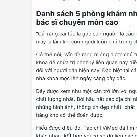
Danh sách 5 phòng khám nha 
bác sĩ chuyên môn cao
“Cái răng cái tóc là gốc con người” là câu
mấy lạ lẫm khi con người luôn chú trọng 
Có thể nói, vấn đề răng miệng được chú 
khoa để chữa trị bệnh lý liên quan hay đ
đối với người dân hiện nay. Đặc biệt tại
nha khoa mọc lên ngày càng dày đặc.
Đây được xem như một cản trở lớn với ngư
chất lượng nhất. Bởi hầu hết các địa chỉ
những hình ảnh, thông tin đẹp nhất, chất
hàng khó có thể đoán được.
Hiểu được điều đó, Tạp chí ViMed đã tìm 
khác nhau, kết hợp với cơ sở dữ liệu các