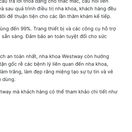
âu trả lời thỏa đáng cho thắc mắc, câu hỏi liên
 và sau quá trình điều trị nha khoa, khách hàng đều
dõi để thuận tiện cho các lần thăm khám kế tiếp.
rùng đến 99%. Trang thiết bị và các công cụ hỗ trợ
 sẵn sàng. Đảm bảo an toàn tuyệt đối cho sức
ách an toàn nhất, nha khoa Westway còn hướng
tận gốc rễ các bệnh lý liên quan đến nha khoa,
àm trắng, làm đẹp răng miệng tạo sự tự tin và vẻ
u dùng.
stway mà khách hàng có thể tham khảo chi tiết như