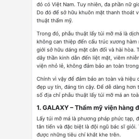
đó có Việt Nam. Tuy nhiên, đa phần nữ gi
Do đó để sở hữu khuôn mặt thanh thoát và
thuật thẩm mỹ.
Trong đó, phẫu thuật lấy túi mỡ má là dị
không can thiệp đến cấu trúc xương hàm 
giới sở hữu dáng mặt cân đối và hài hòa. 
dây thần kinh dẫn đến liệt mặt, viêm nhi
viện nhỏ lẻ, không đảm bảo an toàn trong 
Chính vì vậy để đảm bảo an toàn và hiệu q
đẹp uy tín, đáng tin cậy. Để dễ dàng hơn 
số địa chỉ phẫu thuật lấy túi mỡ má an t
1. GALAXY – Thẩm mỹ viện hàng đ
Lấy túi mỡ má là phương pháp phức tạp, đò
tân tiến và đặc biệt là đội ngũ bác sĩ giỏ
được những tiêu chí khắt khe trên.