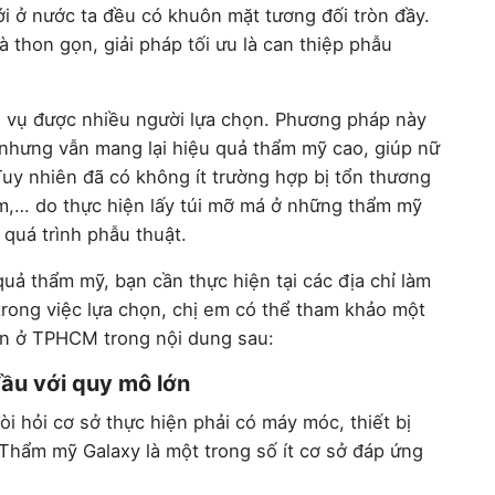
ới ở nước ta đều có khuôn mặt tương đối tròn đầy.
 thon gọn, giải pháp tối ưu là can thiệp phẫu
ch vụ được nhiều người lựa chọn. Phương pháp này
nhưng vẫn mang lại hiệu quả thẩm mỹ cao, giúp nữ
Tuy nhiên đã có không ít trường hợp bị tổn thương
ễm,… do thực hiện lấy túi mỡ má ở những thẩm mỹ
quá trình phẫu thuật.
uả thẩm mỹ, bạn cần thực hiện tại các địa chỉ làm
trong việc lựa chọn, chị em có thể tham khảo một
oàn ở TPHCM trong nội dung sau:
ầu với quy mô lớn
i hỏi cơ sở thực hiện phải có máy móc, thiết bị
i. Thẩm mỹ Galaxy là một trong số ít cơ sở đáp ứng