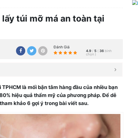
 lấy túi mỡ má an toàn tại
Đánh Giá
4.9
/
5
(
36
bình
chọn
)
tại TPHCM là mối bận tâm hàng đầu của nhiều bạn
ơn 80% hiệu quả thẩm mỹ của phương pháp. Để dễ
tham khảo 6 gợi ý trong bài viết sau.