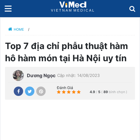
HOME
/
Top 7 địa chỉ phẫu thuật hàm
hô hàm món tại Hà Nội uy tín
Dương Ngọc
Cập nhật: 14/08/2023
Đánh Giá
4.9
/
5
(
89
bình chọn
)