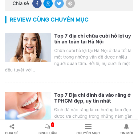
Chia sẻ
REVIEW CÙNG CHUYÊN MỤC
Top 7 địa chỉ chữa cười hở lợi uy
tín an toàn tại Hà Nội
Chữa cười hở lợi tại Hà Nội ở đâu tốt là
một trong những vấn đề được nhiều
người quan tâm. Bởi lẽ, nụ cười là một
đều tuyệt vời...
Top 7 Địa chỉ đính đá vào răng ở
TPHCM đẹp, uy tín nhất
Đính đá vào răng là xu hướng làm đẹp
được ưa chuộng trong những năm gần
đây. Tuy nhiên đã có không ít trường
1
hợp bị tổn thương men răng,...
CHIA SẺ
BÌNH LUẬN
CHUYÊN MỤC
TIN MỚI