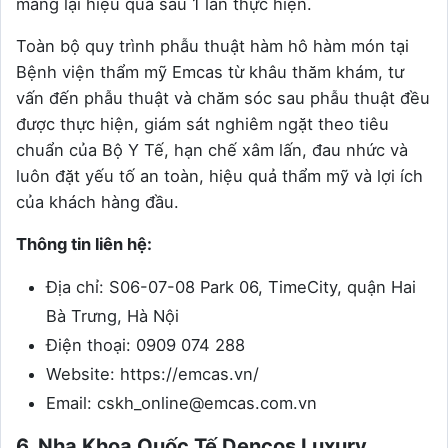
mang lại hiệu quả sau 1 lần thực hiện.
Toàn bộ quy trình phẫu thuật hàm hô hàm món tại
Bệnh viện thẩm mỹ Emcas từ khâu thăm khám, tư
vấn đến phẫu thuật và chăm sóc sau phẫu thuật đều
được thực hiện, giám sát nghiêm ngặt theo tiêu
chuẩn của Bộ Y Tế, hạn chế xâm lấn, đau nhức và
luôn đặt yếu tố an toàn, hiệu quả thẩm mỹ và lợi ích
của khách hàng đầu.
Thông tin liên hệ:
Địa chỉ: S06-07-08 Park 06, TimeCity, quận Hai
Bà Trưng, Hà Nội
Điện thoại: 0909 074 288
Website: https://emcas.vn/
Email: cskh_online@emcas.com.vn
6. Nha Khoa Quốc Tế Dencos Luxury