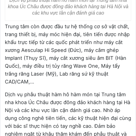
Dịch vụ phẫu thuật hàm hô hàm món tại Trung tâm nha
khoa Úc Châu được đông đảo khách hàng tại Hà Nội và
các khu vực lân cận đánh giá cao
Trung tâm còn được đầu tư hệ thống cơ sở vật chất,
trang thiết bị, máy móc hiện đại, tiên tiến được nhập
khẩu trực tiếp từ các quốc phát triển như máy cắt
xương Aesculap Hi Speed (Đức), máy cắm ghép
Implant (Thụy Sĩ), máy cắt xương siêu âm BIT (Hàn
Quốc), máy điều trị tủy răng Wave One, Máy tẩy
trắng răng Laser (Mỹ), Lab răng sứ kỹ thuật
CAD/CAM,…
Dịch vụ phẫu thuật hàm hô hàm món tại Trung tâm
nha khoa Úc Châu được đông đảo khách hàng tại Hà
Nội và các khu vực lân cận đánh giá cao. Nhờ áp
dụng công nghê tiên tiến, các kỹ thuật hiện đại cùng
với bác sĩ thực hiện có tay nghề cao. Đảm bảo
nghiêm ngặt từ khâu thăm khám đến phẫu thuật và