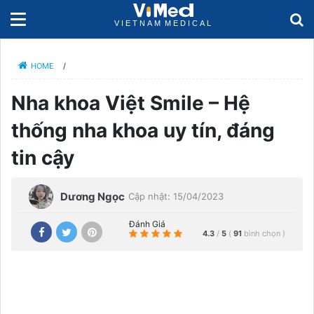
HOME
/
Nha khoa Việt Smile – Hệ
thống nha khoa uy tín, đáng
tin cậy
Dương Ngọc
Cập nhật: 15/04/2023
Đánh Giá
4.3
/
5
(
91
bình chọn
)