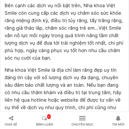
Bên cạnh các dịch vụ nổi bật trên, Nha khoa Việt
Smile còn cung cấp các dịch vụ chăm sóc sức khỏe
răng miệng định kỳ, điều trị tủy răng, tẩy trắng răng,
răng giả tháo lắp, chăm sóc răng trẻ em…Việt Smile
vẫn nỗ lực mỗi ngày trong quá trình nâng tầm chất
lượng dịch vụ để đưa tới trải nghiệm tốt nhất, chi phí
phù hợp, ngày càng phục vụ tốt hơn nhu cầu chăm
sóc nụ cười của bạn.
Nha khoa Việt Smile là địa chỉ làm răng đẹp uy tín
đáng tin cậy với số lượng dịch vụ đa dạng, chuyên
sâu đảm bảo chất lượng và an toàn. Nếu bạn đang
có nhu cầu thăm khám và điều trị tại trung tâm, hãy
liên hệ qua hotline hoặc website để được tư vấn về
cụ thể về dịch vụ như quy trình, chi phí cũng như
chính sách bảo hành.
0
CHIA SẺ
BÌNH LUẬN
CHUYÊN MỤC
TIN MỚI
Thông tin liên hệ