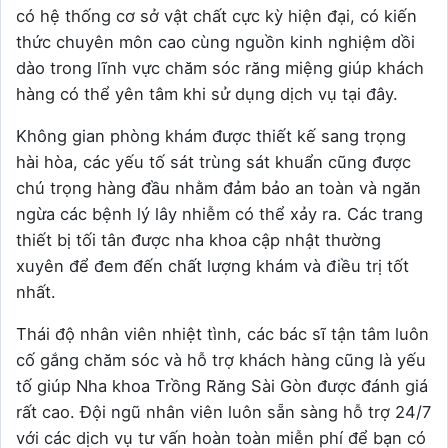
có hệ thống cơ sở vật chất cực kỳ hiện đại, có kiến
thức chuyên môn cao cùng nguồn kinh nghiệm dồi
dào trong lĩnh vực chăm sóc răng miệng giúp khách
hàng có thể yên tâm khi sử dụng dịch vụ tại đây.
Không gian phòng khám được thiết kế sang trọng
hài hòa, các yếu tố sát trùng sát khuẩn cũng được
chú trọng hàng đầu nhằm đảm bảo an toàn và ngăn
ngừa các bệnh lý lây nhiễm có thể xảy ra. Các trang
thiết bị tối tân được nha khoa cập nhật thường
xuyên để đem đến chất lượng khám và điều trị tốt
nhất.
Thái độ nhân viên nhiệt tình, các bác sĩ tận tâm luôn
cố gắng chăm sóc và hỗ trợ khách hàng cũng là yếu
tố giúp Nha khoa Trồng Răng Sài Gòn được đánh giá
rất cao. Đội ngũ nhân viên luôn sẵn sàng hỗ trợ 24/7
với các dịch vụ tư vấn hoàn toàn miễn phí để bạn có