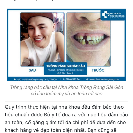
Trồng răng bác cầu tại Nha khoa Trồng Răng Sài Gòn
có tính thẩm mỹ và an toàn rất cao
Quy trình thực hiện tại nha khoa đều đảm bảo theo
tiêu chuẩn được Bộ y tế đưa ra với mục tiêu đảm bảo
an toàn, cố gắng giảm tối đa chi phí để đưa đến cho
khách hàng vẻ đẹp toàn diện nhất. Bạn cũng sẽ