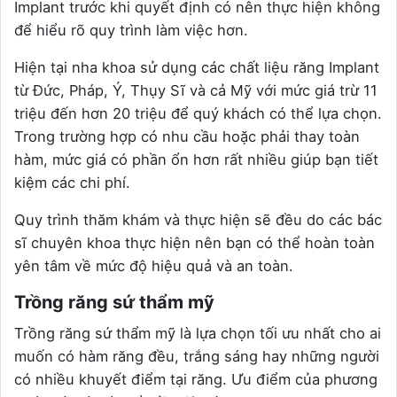
Implant trước khi quyết định có nên thực hiện không
để hiểu rõ quy trình làm việc hơn.
Hiện tại nha khoa sử dụng các chất liệu răng Implant
từ Đức, Pháp, Ý, Thụy Sĩ và cả Mỹ với mức giá trừ 11
triệu đến hơn 20 triệu để quý khách có thể lựa chọn.
Trong trường hợp có nhu cầu hoặc phải thay toàn
hàm, mức giá có phần ổn hơn rất nhiều giúp bạn tiết
kiệm các chi phí.
Quy trình thăm khám và thực hiện sẽ đều do các bác
sĩ chuyên khoa thực hiện nên bạn có thể hoàn toàn
yên tâm về mức độ hiệu quả và an toàn.
Trồng răng sứ thẩm mỹ
Trồng răng sứ thẩm mỹ là lựa chọn tối ưu nhất cho ai
muốn có hàm răng đều, trắng sáng hay những người
có nhiều khuyết điểm tại răng. Ưu điểm của phương