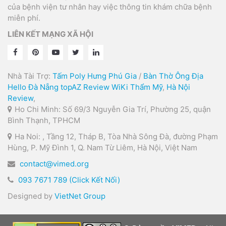
của bệnh viện tư nhân hay việc thông tin khám chữa bệnh
miễn phí.
LIÊN KẾT MẠNG XÃ HỘI
Nhà Tài Trợ:
Tấm Poly Hưng Phú Gia
/
Bàn Thờ Ông Địa
Hello Đà Nẵng
topAZ Review
WiKi Thẩm Mỹ
,
Hà Nội
Review
,
Ho Chi Minh: Số 69/3 Nguyễn Gia Trí, Phường 25, quận
Bình Thạnh, TPHCM
Ha Noi: , Tầng 12, Tháp B, Tòa Nhà Sông Đà, đường Phạm
Hùng, P. Mỹ Đình 1, Q. Nam Từ Liêm, Hà Nội, Việt Nam
contact@vimed.org
093 7671 789 (Click Kết Nối)
Designed by
VietNet Group