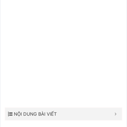
NỘI DUNG BÀI VIẾT