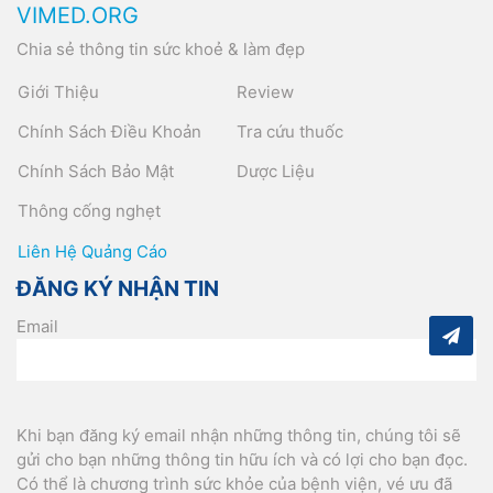
VIMED.ORG
Chia sẻ thông tin sức khoẻ & làm đẹp
Giới Thiệu
Review
Chính Sách Điều Khoản
Tra cứu thuốc
Chính Sách Bảo Mật
Dược Liệu
Thông cống nghẹt
Liên Hệ Quảng Cáo
ĐĂNG KÝ NHẬN TIN
Email
Khi bạn đăng ký email nhận những thông tin, chúng tôi sẽ
gửi cho bạn những thông tin hữu ích và có lợi cho bạn đọc.
Có thể là chương trình sức khỏe của bệnh viện, vé ưu đã