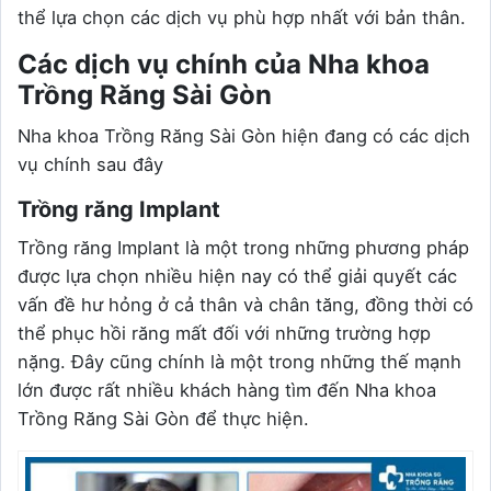
thể lựa chọn các dịch vụ phù hợp nhất với bản thân.
Các dịch vụ chính của Nha khoa
Trồng Răng Sài Gòn
Nha khoa Trồng Răng Sài Gòn hiện đang có các dịch
vụ chính sau đây
Trồng răng Implant
Trồng răng Implant là một trong những phương pháp
được lựa chọn nhiều hiện nay có thể giải quyết các
vấn đề hư hỏng ở cả thân và chân tăng, đồng thời có
thể phục hồi răng mất đối với những trường hợp
nặng. Đây cũng chính là một trong những thế mạnh
lớn được rất nhiều khách hàng tìm đến Nha khoa
Trồng Răng Sài Gòn để thực hiện.