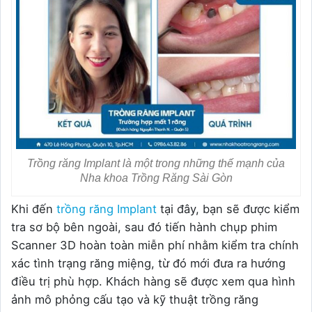
Trồng răng Implant là một trong những thế mạnh của
Nha khoa Trồng Răng Sài Gòn
Khi đến
trồng răng Implant
tại đây, bạn sẽ được kiểm
tra sơ bộ bên ngoài, sau đó tiến hành chụp phim
Scanner 3D hoàn toàn miễn phí nhằm kiểm tra chính
xác tình trạng răng miệng, từ đó mới đưa ra hướng
điều trị phù hợp. Khách hàng sẽ được xem qua hình
ảnh mô phỏng cấu tạo và kỹ thuật trồng răng