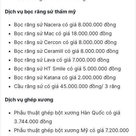
Dịch vụ bọc răng sứ thẩm mỹ
Bọc răng sứ Nacera có giá 8.000.000 đồng
Bọc răng sứ Mac có giá 18.000.000 đồng
Bọc răng sứ Cercon có giá 8.000.000 đồng
Bọc răng sứ Ceramill có giá 8.000.000 đồng
Bọc răng sứ Lava có giá 7.000.000 đồng
Bọc răng sứ HT Smile có giá 5.000.000 đồng
Bọc răng sứ Katana có giá 2.000.000 đồng
Cầu răng sứ có giá 45.000.000 đồng/ 3 răng
Dịch vụ ghép xương
Phẫu thuật ghép bột xương Hàn Quốc có giá
3.744.000 đồng
Phẫu thuật ghép bột xương Mỹ có giá 7.200.000