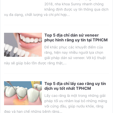
2018, nha khoa Sunny nhanh chóng
khẳng định được uy tín thông qua dịch
vụ đa dạng, chất lượng và chi phí hợp...
Top 5 địa chỉ dán sứ veneer
phục hình răng uy tín tại TPHCM
Để khắc phục các khuyết điểm của
răng, hiện nay nhiều người lựa chọn
giải pháp dán sứ veneer. Với kỹ thuật
này sẽ giúp bảo tồn được răng thật,...
Top 5 địa chỉ lấy cao răng uy tín
dịch vụ tốt nhất TPHCM
Lấy cao răng là một trong những giải
pháp tối ưu nhằm loại bỏ những mảng
vôi cứng đầu, giúp nướu khỏe, răng
đẹp và hạn chế những bệnh răng...