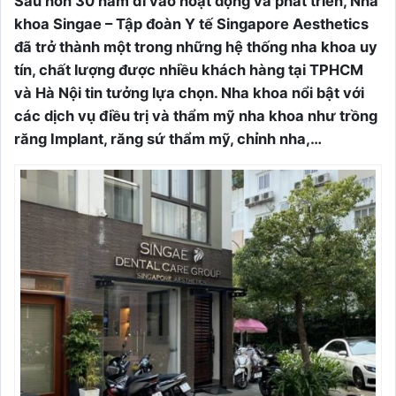
Sau hơn 30 năm đi vào hoạt động và phát triển, Nha
khoa Singae – Tập đoàn Y tế Singapore Aesthetics
đã trở thành một trong những hệ thống nha khoa uy
tín, chất lượng được nhiều khách hàng tại TPHCM
và Hà Nội tin tưởng lựa chọn. Nha khoa nổi bật với
các dịch vụ điều trị và thẩm mỹ nha khoa như trồng
răng Implant, răng sứ thẩm mỹ, chỉnh nha,…