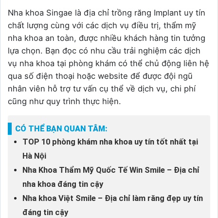
Nha khoa Singae là địa chỉ trồng răng Implant uy tín
chất lượng cùng với các dịch vụ điều trị, thẩm mỹ
nha khoa an toàn, được nhiều khách hàng tin tưởng
lựa chọn. Bạn đọc có nhu cầu trải nghiệm các dịch
vụ nha khoa tại phòng khám có thể chủ động liên hệ
qua số điện thoại hoặc website để được đội ngũ
nhân viên hỗ trợ tư vấn cụ thể về dịch vụ, chi phí
cũng như quy trình thực hiện.
CÓ THỂ BẠN QUAN TÂM:
TOP 10 phòng khám nha khoa uy tín tốt nhất tại
Hà Nội
Nha Khoa Thẩm Mỹ Quốc Tế Win Smile – Địa chỉ
nha khoa đáng tin cậy
Nha khoa Việt Smile – Địa chỉ làm răng đẹp uy tín
đáng tin cậy