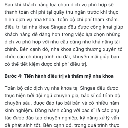
Sau khi khách hàng lựa chọn dịch vụ phù hợp sẽ
thanh toán chi phí tại quầy thu ngân trước khi thục
hiện dịch vụ nha khoa. Toàn bộ chi phí thăm khám,
điều trị tại nha khoa Singae đều được công khai giúp
khách hàng dễ dàng hơn trong việc lựa chọn những
dịch vụ phù hợp với nhu cầu cũng như khả năng tài
chính. Bên cạnh đó, nha khoa cũng thường xuyên tổ
chức các chương trình ưu đãi, khuyến mãi giúp bạn
có thể tiết kiệm được chi phí điều trị.
Bước 4: Tiến hành điều trị và thẩm mỹ nha khoa
Toàn bộ các dịch vụ nha khoa tại Singae đều được
thực hiện bởi đội ngũ chuyên gia, bác sĩ có trình độ
chuyên sâu, được đào tạo bài bản và có nhiều năm
kinh nghiệm. Đồng hành cùng với bác sĩ là các phụ
tác được đào tạo chuyên nghiệp, kỹ năng xử lý vấn
đề phát sinh tốt. Bên cạnh đó, trong quá trình thực