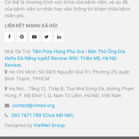
Có thể là chương trình sức khỏe của bệnh viện, vé ưu đã
của bệnh viện tư nhân hay việc thông tin khám chữa bệnh
miễn phí.
LIÊN KẾT MẠNG XÃ HỘI
Nhà Tài Trợ:
Tấm Poly Hưng Phú Gia
/
Bàn Thờ Ông Địa
Hello Đà Nẵng
topAZ Review
WiKi Thẩm Mỹ
,
Hà Nội
Review
,
Ho Chi Minh: Số 69/3 Nguyễn Gia Trí, Phường 25, quận
Bình Thạnh, TPHCM
Ha Noi: , Tầng 12, Tháp B, Tòa Nhà Sông Đà, đường Phạm
Hùng, P. Mỹ Đình 1, Q. Nam Từ Liêm, Hà Nội, Việt Nam
contact@vimed.org
093 7671 789 (Click Kết Nối)
Designed by
VietNet Group