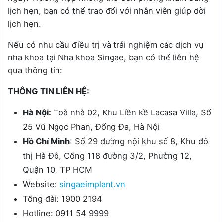
lịch hẹn, bạn có thể trao đổi với nhân viên giúp dời
lịch hẹn.
Nếu có nhu cầu điều trị và trải nghiệm các dịch vụ
nha khoa tại Nha khoa Singae, bạn có thể liên hệ
qua thông tin:
THÔNG TIN LIÊN HỆ:
Hà Nội:
Toà nhà 02, Khu Liền kề Lacasa Villa, Số
25 Vũ Ngọc Phan, Đống Đa, Hà Nội
Hồ Chí Minh
: Số 29 đường nội khu số 8, Khu đô
thị Hà Đô, Cổng 118 đường 3/2, Phường 12,
Quận 10, TP HCM
Website:
singaeimplant.vn
Tổng đài: 1900 2194
Hotline: 0911 54 9999