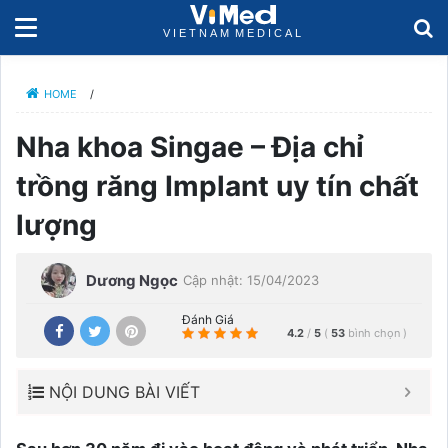
HOME
/
Nha khoa Singae – Địa chỉ
trồng răng Implant uy tín chất
lượng
Dương Ngọc
Cập nhật: 15/04/2023
Đánh Giá
4.2
/
5
(
53
bình chọn
)
NỘI DUNG BÀI VIẾT