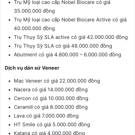
Trụ Mỹ loại cao cấp Nobel Biocare có giá
35.000.000 đồng
Trụ Mỹ loại cao cấp Nobel Biocare Active có giá
40.000.000 đồng
Trụ Thụy Sỹ SLA active có giá 42.000.000 đồng
Trụ Thụy Sỹ SLA có giá 48.000.000 đồng
Abutment có giá 4.800.000 – 6.000.000 đồng
Dịch vụ dán sứ Veneer
Mac Veneer có giá 22.000.000 đồng
Nacera có giá 14.000.000 đồng
Cercon có giá 10.000.000 đồng
Ceramill có giá 8.000.000 đồng
Lava có giá 7.000.000 đồng
HT Smile có giá 5.000.000 đồng
Katana có giá 4.000.000 đồng