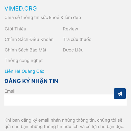
VIMED.ORG
Chia sẻ thông tin sức khoẻ & làm đẹp
Giới Thiệu
Review
Chính Sách Điều Khoản
Tra cứu thuốc
Chính Sách Bảo Mật
Dược Liệu
Thông cống nghẹt
Liên Hệ Quảng Cáo
ĐĂNG KÝ NHẬN TIN
Email
Khi bạn đăng ký email nhận những thông tin, chúng tôi sẽ
gửi cho bạn những thông tin hữu ích và có lợi cho bạn đọc.