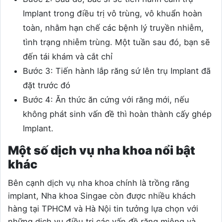
Implant trong điều trị vô trùng, vô khuẩn hoàn
toàn, nhằm hạn chế các bệnh lý truyền nhiễm,
tình trạng nhiễm trùng. Một tuần sau đó, bạn sẽ
đến tái khám và cắt chỉ
Bước 3: Tiến hành lắp răng sứ lên trụ Implant đã
đặt trước đó
Bước 4: Ăn thức ăn cứng với răng mới, nếu
không phát sinh vấn đề thì hoàn thành cấy ghép
Implant.
Một số dịch vụ nha khoa nổi bật
khác
Bên cạnh dịch vụ nha khoa chính là trồng răng
implant, Nha khoa Singae còn được nhiều khách
hàng tại TPHCM và Hà Nội tin tưởng lựa chọn với
những dịch vụ điều trị các vấn đề răng miệng và