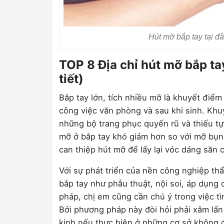
Hút mỡ bắp tay tại đ
TOP 8 Địa chỉ hút mỡ bắp ta
tiết)
Bắp tay lớn, tích nhiều mỡ là khuyết điểm 
công việc văn phòng và sau khi sinh. Khuy
những bộ trang phục quyến rũ và thiếu tự
mỡ ở bắp tay khó giảm hơn so với mỡ bụng
can thiệp hút mỡ để lấy lại vóc dáng săn c
Với sự phát triển của nền công nghiệp t
bắp tay như phẫu thuật, nội soi, áp dụng
pháp, chị em cũng cần chú ý trong việc tì
Bởi phương pháp này đòi hỏi phải xâm lấ
kinh nếu thực hiện ở những cơ sở không 