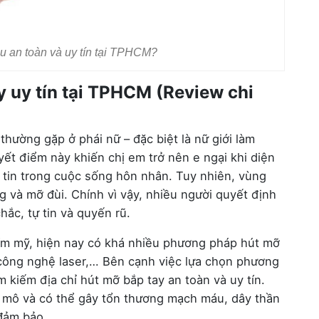
âu an toàn và uy tín tại TPHCM?
y uy tín tại TPHCM (Review chi
thường gặp ở phái nữ – đặc biệt là nữ giới làm
ết điểm này khiến chị em trở nên e ngại khi diện
 tin trong cuộc sống hôn nhân. Tuy nhiên, vùng
 và mỡ đùi. Chính vì vậy, nhiều người quyết định
hắc, tự tin và quyến rũ.
hẩm mỹ, hiện nay có khá nhiều phương pháp hút mỡ
 công nghệ laser,… Bên cạnh việc lựa chọn phương
m kiếm địa chỉ hút mỡ bắp tay an toàn và uy tín.
n mô và có thể gây tổn thương mạch máu, dây thần
đảm bảo.