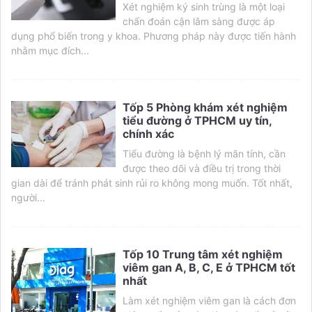
Xét nghiệm ký sinh trùng là một loại
chẩn đoán cận lâm sàng được áp
dụng phổ biến trong y khoa. Phương pháp này được tiến hành
nhằm mục đích...
Tốp 5 Phòng khám xét nghiệm
tiểu đường ở TPHCM uy tín,
chính xác
Tiểu đường là bệnh lý mãn tính, cần
được theo dõi và điều trị trong thời
gian dài để tránh phát sinh rủi ro không mong muốn. Tốt nhất,
người...
Tốp 10 Trung tâm xét nghiệm
viêm gan A, B, C, E ở TPHCM tốt
nhất
Làm xét nghiệm viêm gan là cách đơn