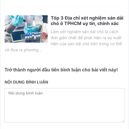
Tốp 3 Địa chỉ xét nghiệm sán dải
chó ở TPHCM uy tín, chính xác
Làm xét nghiệm sán dải chó là cách
đơn giản nhất để phát hiện ra sự xuất
hiện của sán dải chó bên trong cơ thể
và đưa ra phương...
Trở thành người đầu tiên bình luận cho bài viết này!
NỘI DUNG BÌNH LUẬN