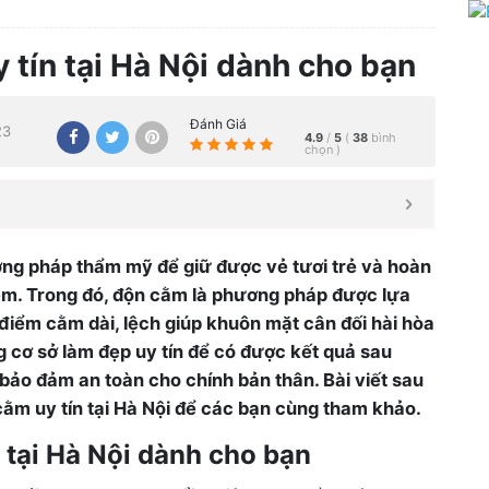
 tín tại Hà Nội dành cho bạn
Đánh Giá
23
4.9
/
5
(
38
bình
chọn
)
ng pháp thẩm mỹ để giữ được vẻ tươi trẻ và hoàn
 em. Trong đó, độn cằm là phương pháp được lựa
iểm cằm dài, lệch giúp khuôn mặt cân đối hài hòa
 cơ sở làm đẹp uy tín để có được kết quả sau
ảo đảm an toàn cho chính bản thân. Bài viết sau
cằm uy tín tại Hà Nội để các bạn cùng tham khảo.
n tại Hà Nội dành cho bạn