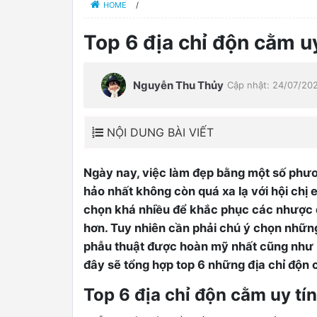
HOME
/
Top 6 địa chỉ độn cằm uy
Nguyễn Thu Thủy
Cập nhật: 24/07/20
NỘI DUNG BÀI VIẾT
Ngày nay, việc làm đẹp bằng một số phươ
hảo nhất không còn quá xa lạ với hội chị
chọn khá nhiều để khắc phục các nhược đ
hơn. Tuy nhiên cần phải chú ý chọn những
0
phẫu thuật được hoàn mỹ nhất cũng như b
đây sẽ tổng hợp top 6 những địa chỉ độn 
Top 6 địa chỉ độn cằm uy tí