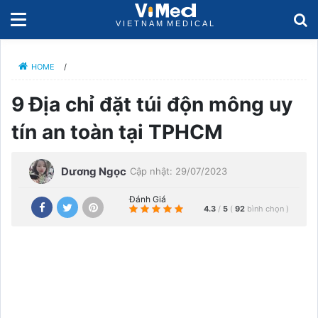
HOME
/
9 Địa chỉ đặt túi độn mông uy
tín an toàn tại TPHCM
Dương Ngọc
Cập nhật: 29/07/2023
Đánh Giá
4.3
/
5
(
92
bình chọn
)