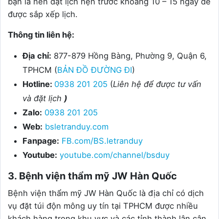
bạn là nên đặt lịch hẹn trước khoảng 10 – 15 ngày để
được sắp xếp lịch.
Thông tin liên hệ:
Địa chỉ:
877-879 Hồng Bàng, Phường 9, Quận 6,
TPHCM (
BẢN ĐỒ ĐƯỜNG ĐI
)
Hotline:
0938 201 205
(
Liên hệ để được tư vấn
và đặt lịch
)
Zalo:
0938 201 205
Web:
bsletranduy.com
Fanpage:
FB.com/BS.letranduy
Youtube:
youtube.com/channel/bsduy
3. Bệnh viện thẩm mỹ JW Hàn Quốc
Bệnh viện thẩm mỹ JW Hàn Quốc là địa chỉ có dịch
vụ đặt túi độn mông uy tín tại TPHCM được nhiều
khách hàng trong khu vực và các tỉnh thành lân cận