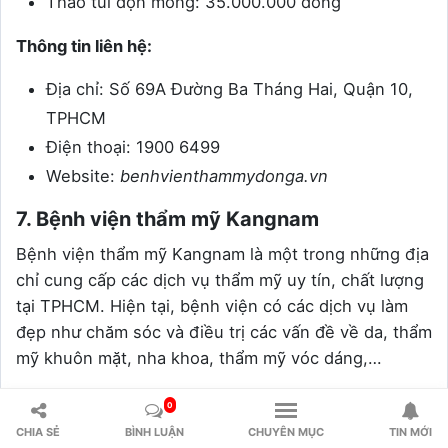
Tháo túi độn mông: 35.000.000 đồng
Thông tin liên hệ:
Địa chỉ: Số 69A Đường Ba Tháng Hai, Quận 10,
TPHCM
Điện thoại: 1900 6499
Website:
benhvienthammydonga.vn
7. Bệnh viện thẩm mỹ Kangnam
Bệnh viện thẩm mỹ Kangnam là một trong những địa
chỉ cung cấp các dịch vụ thẩm mỹ uy tín, chất lượng
tại TPHCM. Hiện tại, bệnh viện có các dịch vụ làm
đẹp như chăm sóc và điều trị các vấn đề về da, thẩm
mỹ khuôn mặt, nha khoa, thẩm mỹ vóc dáng,…
Kangnam sở hữu đội ngũ bác sĩ được đào tạo
0
chuyên sâu, có tay nghề cao, dày dặn kinh nghiệm
CHIA SẺ
BÌNH LUẬN
CHUYÊN MỤC
TIN MỚI