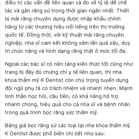
điều trị các vấn đề liên quan và đo vẽ tỷ lệ để chế
tác và gắn răng sứ trong thời gian ngắn nhất. Thiết
bị mài răng chuyên dụng được nhập khẩu chính
hãng từ các thương hiệu nổi tiếng trên thị trường
quốc tế. Đồng thời, với kỹ thuật mài răng chuyên
nghiệp, nha sĩ cam kết không xâm lấn quá sâu, duy
trì chức năng và hình dạng răng thật ở mức tối đa.
Ngoài các bác sĩ có nền tảng kiến thức tốt cũng như
trang bị đầy đủ chứng chỉ y tế liên quan, thì nha
khoa thẩm mỹ K Dentist còn chú trọng tuyển dụng
đội ngũ phụ tá có trách nhiệm và nhanh nhẹn. Mạnh
tinh thần học hỏi, cầu tiến, có khả năng hỗ trợ
nhanh chóng, hiệu quả cho cả nha sĩ và bệnh nhân
trong quá trình bọc răng sức thẩm mỹ.
Bảng giá bọc răng sứ các loại tại nha khoa thẩm mỹ
K Dentist được phổ biến chi tiết như sau: