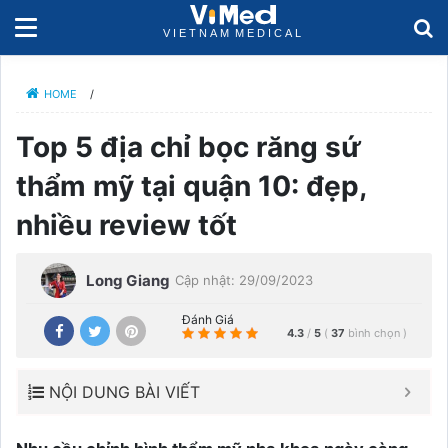
HOME
/
Top 5 địa chỉ bọc răng sứ
thẩm mỹ tại quận 10: đẹp,
nhiều review tốt
Long Giang
Cập nhật: 29/09/2023
Đánh Giá
4.3
/
5
(
37
bình chọn
)
NỘI DUNG BÀI VIẾT