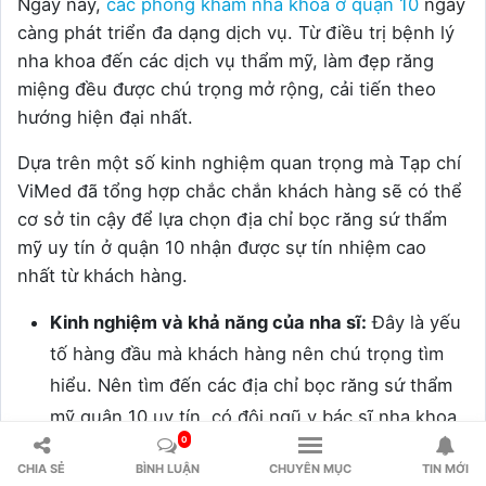
Ngày nay,
các phòng khám nha khoa ở quận 10
ngày
càng phát triển đa dạng dịch vụ. Từ điều trị bệnh lý
nha khoa đến các dịch vụ thẩm mỹ, làm đẹp răng
miệng đều được chú trọng mở rộng, cải tiến theo
hướng hiện đại nhất.
Dựa trên một số kinh nghiệm quan trọng mà Tạp chí
ViMed đã tổng hợp chắc chắn khách hàng sẽ có thể
cơ sở tin cậy để lựa chọn địa chỉ bọc răng sứ thẩm
mỹ uy tín ở quận 10 nhận được sự tín nhiệm cao
nhất từ khách hàng.
Kinh nghiệm và khả năng của nha sĩ:
Đây là yếu
tố hàng đầu mà khách hàng nên chú trọng tìm
hiểu. Nên tìm đến các địa chỉ bọc răng sứ thẩm
mỹ quận 10 uy tín, có đội ngũ y bác sĩ nha khoa
0
giỏi, dày dạn kinh nghiệm. Tránh các địa chỉ hoạt
CHIA SẺ
BÌNH LUẬN
CHUYÊN MỤC
TIN MỚI
động trái phép với các bác sĩ chuyên khám nha