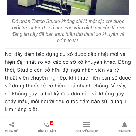
Đỗ nhân Tattoo Studio không chỉ là một địa chỉ được
giới trẻ lui tới khi có nhu cầu xăm hình mà còn là nơi
đáng tin cậy để bạn thực hiện thủ thuật xỏ khuyên và
bấm lỗ tai.
Nơi đây đảm bảo dụng cụ xỏ được cập nhật mới và
hiện đại nhất so với các cơ sở xỏ khuyên khác. Đồng
thời, Studio còn sở hữu đội ngũ nhân viên và kỹ
thuật viên chuyên nghiệp, khi thực hiện bạn sẽ được
sử dụng thuốc tê có hiệu quả nhanh chóng. Vì vậy,
sẽ không gây ra bất kỳ đau đớn nào và không gây
chảy máu, mỗi người đều được đảm bảo sử dụng 1
kim riêng biệt.
Ngoài xỏ khuyên tai, cơ sở còn có các dịch vụ xỏ
4
khuyên tại các vị trí khác như khuyên mũi, khuyên
CHIA SẺ
BÌNH LUẬN
CHUYÊN MỤC
TIN MỚI