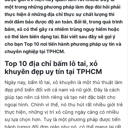
một trong những phương pháp làm đẹp đòi hỏi phải
thực hiện ở những địa chỉ thực sự chất lượng thì
mới đảm bảo được độ an toàn. Bởi lẽ, trong quá trình
bấm, xỏ có thể gây ra nhiễm trùng nguy hiểm hoặc
có thể làm biến dạng tai. Bài viết sau đây sẽ gợi ý
cho bạn Top 10 nơi tiến hành phương pháp uy tín và
chuyên nghiệp tại TPHCM.
Top 10 địa chỉ bấm lỗ tai, xỏ
khuyên đẹp uy tín tại TPHCM
Ngày nay, bấm lỗ tai, xỏ khuyên là một thủ thuật làm
đẹp phổ biến đối với cả nam và nữ giới. Đây là cách
giúp tạo nên cá tính riêng và tạo nét đặc biệt cho
ngoại hình. Chính vì thế, nó thu hút rất nhiều giới trẻ
thực hiện, những vị trí xỏ cũng ngày càng có nhiều
sự lựa chọn hơn. Tuy là một phương pháp được tiến
hành tương đối đơn giản như nó có thể mang lại rất