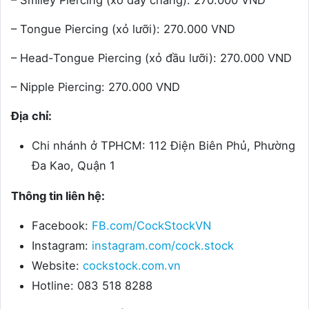
– Smiley Piercing (xỏ dây chằng): 270.000 VND
– Tongue Piercing (xỏ lưỡi): 270.000 VND
– Head-Tongue Piercing (xỏ đầu lưỡi): 270.000 VND
– Nipple Piercing: 270.000 VND
Đị
a ch
ỉ:
Chi nhánh ở TPHCM: 112 Điện Biên Phủ, Phường
Đa Kao, Quận 1
Thông tin li
ê
n hệ:
Facebook:
FB.com/CockStockVN
Instagram:
instagram.com/cock.stock
Website:
cockstock.com.vn
Hotline: 083 518 8288