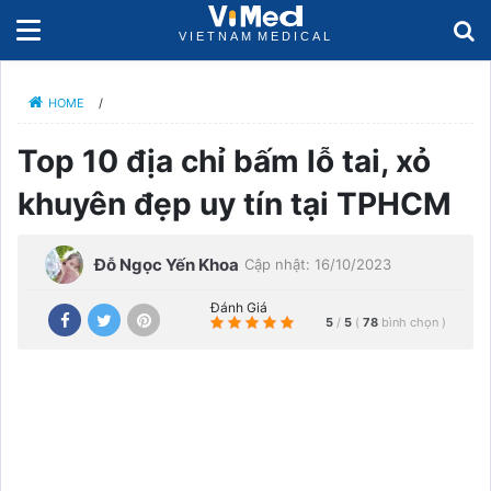
HOME
/
Top 10 địa chỉ bấm lỗ tai, xỏ
khuyên đẹp uy tín tại TPHCM
Đỗ Ngọc Yến Khoa
Cập nhật: 16/10/2023
Đánh Giá
5
/
5
(
78
bình chọn
)