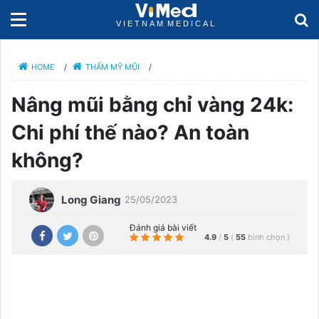
HOME
/
THẨM MỸ MŨI
/
Nâng mũi bằng chỉ vàng 24k:
Chi phí thế nào? An toàn
không?
Long Giang
25/05/2023
Đánh giá bài viết
4.9
/
5
(
55
bình chọn
)