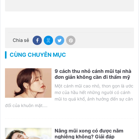
Chia sẻ
CÙNG CHUYÊN MỤC
9 cách thu nhỏ cánh mũi tại nhà
đơn giản không cần đi thẩm mỹ
Một cánh mũi cao nhỏ, thon gọn là ước
mơ của hầu hết những người có cánh
mũi to quá khổ, ảnh hưởng đến sự cân
đối của khuôn mặt....
Nâng mũi xong có được nằm
nghiêng không? Giải đáp