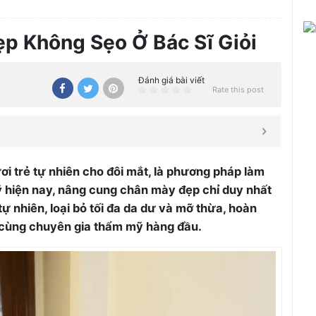
p Không Sẹo Ở Bác Sĩ Giỏi
Đánh giá bài viết
Rate this post
 trẻ tự nhiên cho đôi mắt, là phương pháp làm
ỹ hiện nay, nâng cung chân mày đẹp chỉ duy nhất
ự nhiên, loại bỏ tối đa da dư và mỡ thừa, hoàn
n cùng chuyên gia thẩm mỹ hàng đầu.