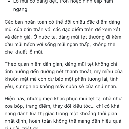
Lỗ mũi có dáng dẹt, tròn hoặc hình elip nằm
ngang.
Các bạn hoàn toàn có thể đối chiếu đặc điểm dáng
mũi của bản thân với các đặc điểm trên để xem xét
và đánh giá. Ở nước ta, dáng mũi tẹt thường đi kèm
đầu mũi hếch với sống mũi ngắn thấp, không thể
che khuất lỗ mũi.
Theo quan niệm dân gian, dáng mũi tẹt không chỉ
ảnh hưởng đến đường nét thanh thoát, mỹ miều của
khuôn mặt mà còn dự báo một phần tương lai, tình
yêu, sự nghiệp không mấy suôn sẻ của chủ nhân.
Hiện nay, những mẹo khắc phục mũi tẹt tại nhà như:
xoa bóp, trang điểm, thay đổi kiểu tóc… chỉ có khả
năng đánh lừa thị giác trong một khoảng thời gian
nhất định, hoàn toàn không thể mang đến hiệu quả
lâu dài, triệt để.