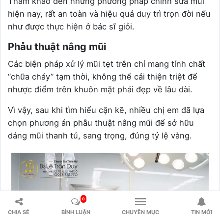
Tham khảo đến những phương pháp chỉnh sửa mũi
hiện nay, rất an toàn và hiệu quả duy trì trọn đời nếu
như được thực hiện ở bác sĩ giỏi.
Phẫu thuật nâng mũi
Các biện pháp xử lý mũi tẹt trên chỉ mang tính chất
“chữa cháy” tạm thời, không thể cải thiện triệt để
nhược điểm trên khuôn mặt phái đẹp về lâu dài.
Vì vậy, sau khi tìm hiểu cặn kẽ, nhiều chị em đã lựa
chọn phương án phẫu thuật nâng mũi để sở hữu
dáng mũi thanh tú, sang trọng, đúng tỷ lệ vàng.
0
CHIA SẺ
BÌNH LUẬN
CHUYÊN MỤC
TIN MỚI