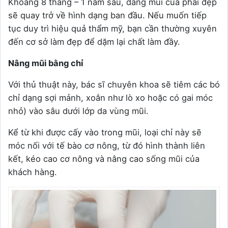
Khoảng 8 tháng – 1 năm sau, dáng mũi của phái đẹp
sẽ quay trở về hình dạng ban đầu. Nếu muốn tiếp
tục duy trì hiệu quả thẩm mỹ, bạn cần thường xuyên
đến cơ sở làm đẹp để dặm lại chất làm đầy.
Nâng mũi bằng chỉ
Với thủ thuật này, bác sĩ chuyên khoa sẽ tiêm các bó
chỉ dạng sợi mảnh, xoắn như lò xo hoặc có gai móc
nhỏ) vào sâu dưới lớp da vùng mũi.
Kể từ khi được cấy vào trong mũi, loại chỉ này sẽ
móc nối với tế bào cơ nông, từ đó hình thành liên
kết, kéo cao cơ nông và nâng cao sống mũi của
khách hàng.