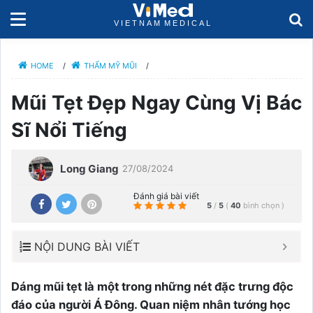
HOME
/
THẨM MỸ MŨI
/
Mũi Tẹt Đẹp Ngay Cùng Vị Bác
Sĩ Nổi Tiếng
Long Giang
27/08/2024
Đánh giá bài viết
5
/
5
(
40
bình chọn
)
NỘI DUNG BÀI VIẾT
Dáng mũi tẹt là một trong những nét đặc trưng độc
đáo của người Á Đông. Quan niệm nhân tướng học