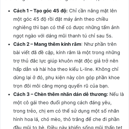
Cách 1 – Tạo góc 45 độ:
Chỉ cần nâng mặt lên
một góc 45 độ rồi đặt máy ảnh theo chiều
nghiêng thì bạn có thể có được những tấm ảnh
ngọt ngào với dáng mũi thanh tú chỉ sau 5s.
Cách 2 – Mang thêm kính râm
: Như phần trên
bài viết đã đề cập, kính râm là một trong những
trợ thủ đắc lực giúp khuôn mặt độc giả trở nên
hấp dẫn và hài hòa theo kiểu L-line. Không chỉ
dừng lại ở đó, phụ kiện này còn góp phần khoe
trọn đôi môi căng mọng quyến rũ của bạn.
Cách 3 – Chèn thêm nhãn dán dễ thương:
Nếu là
một cô gái theo đuổi phong cách đáng yêu,
trong trẻo, chị em có thể sử dụng một số nhãn
hình hoa lá, chó mèo, thỏ trắng để che đi phần
đầu mũi to bè. Điều này khiến sống mũi thấp tẹt