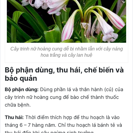
Cây trinh nữ hoàng cung dễ bị nhầm lẫn với cây náng
hoa trắng và cây lan huệ
Bộ phận dùng, thu hái, chế biến và
bảo quản
Bộ phận dùng:
Dùng phần lá và thân hành (củ) của
cây trinh nữ hoàng cung để bào chế thành thuốc
chữa bệnh.
Thu hái:
Thời điểm thích hợp để thu hoạch là vào
tháng 6 – 7 hàng năm. Chỉ thu hoạch lá bánh tẻ và
thu hái đến khi cây ngừng sinh trưởng.