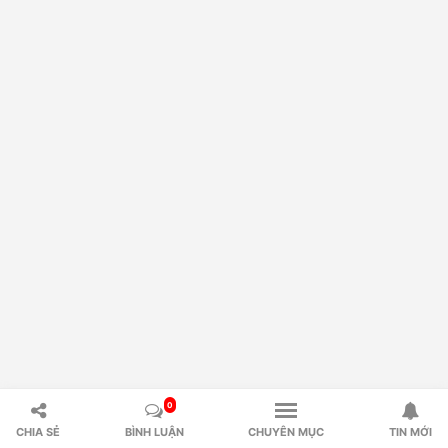
0
CHIA SẺ
BÌNH LUẬN
CHUYÊN MỤC
TIN MỚI