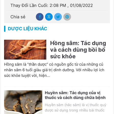
Thay Đổi Lần Cuối: 2:08 PM , 01/08/2022
Chia sẻ
DƯỢC LIỆU KHÁC
Hồng sâm: Tác dụng
và cách dùng bồi bổ
sức khỏe
Hồng sâm là “thần dược” có nguồn gốc từ của những củ
nhân sâm 6 tuổi giàu giá trị dinh dưỡng. Với nhiều lợi ích
sức khỏe tuyệt vời, hiện...
Huyền sâm: Tác dụng của vị
thuốc và cách dùng chữa bệnh
Huyền sâm (hắc sâm) là vị thuốc quý
được sử dụng trong nhiều bài thuốc