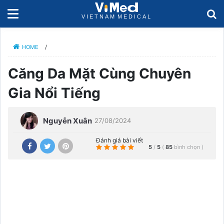
HOME
/
Căng Da Mặt Cùng Chuyên
Gia Nổi Tiếng
Nguyễn Xuân
27/08/2024
Đánh giá bài viết
5
/
5
(
85
bình chọn
)