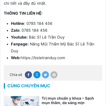
chi tiết và đầy đủ nhất.
THÔNG TIN LIÊN HỆ:
Hotline
: 0785 184 456
Zalo:
0785 184 456
Youtube:
Bác Sĩ Lê Trần Duy
Fanpage:
Nâng Mũi Thẩm Mỹ Bác Sĩ Lê Trần
Duy
Web
:https://bsletranduy.com
Chia sẻ
CÙNG CHUYÊN MỤC
Trị mụn chuẩn y khoa – Sạch
mụn thâm, da sáng mịn